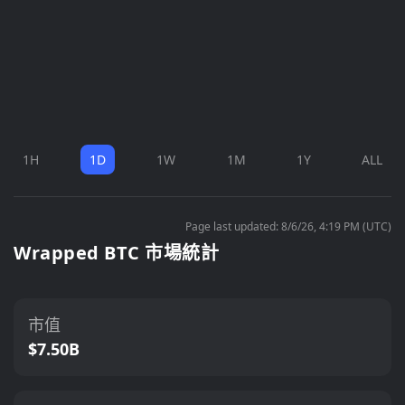
1H
1D
1W
1M
1Y
ALL
Page last updated: 8/6/26, 4:19 PM (UTC)
Wrapped BTC 市場統計
市值
$7.50B