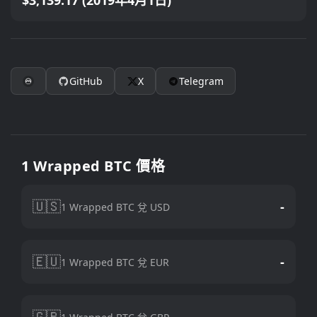
$3,139.17 (2019年4月1日)
GitHub
X
Telegram
1 Wrapped BTC 價格
🇺🇸
-
1 Wrapped BTC 兌 USD
🇪🇺
-
1 Wrapped BTC 兌 EUR
🇬🇧
-