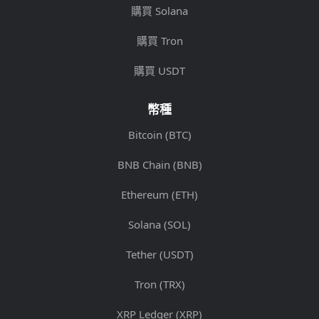
購買 Solana
購買 Tron
購買 USDT
幣種
Bitcoin (BTC)
BNB Chain (BNB)
Ethereum (ETH)
Solana (SOL)
Tether (USDT)
Tron (TRX)
XRP Ledger (XRP)