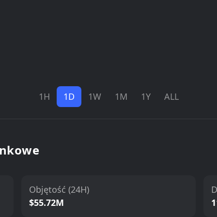
1H
1D
1W
1M
1Y
ALL
ynkowe
Objętość (24H)
D
$55.72M
1