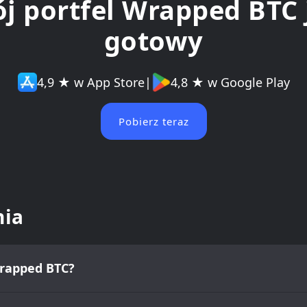
j portfel Wrapped BTC 
gotowy
4,9 ★ w App Store
|
4,8 ★ w Google Play
Pobierz teraz
nia
Wrapped BTC?