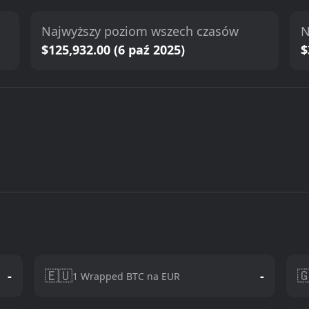
Najwyższy poziom wszech czasów
N
$125,932.00 (6 paź 2025)
$
🇪🇺

-
-
1 Wrapped BTC na EUR