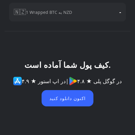
🇳🇿
-
1 Wrapped BTC به NZD
کیف پول شما آماده است.
۴.۸ ★ در گوگل پلی
|
۴.۹ ★ در اپ استور
اکنون دانلود کنید