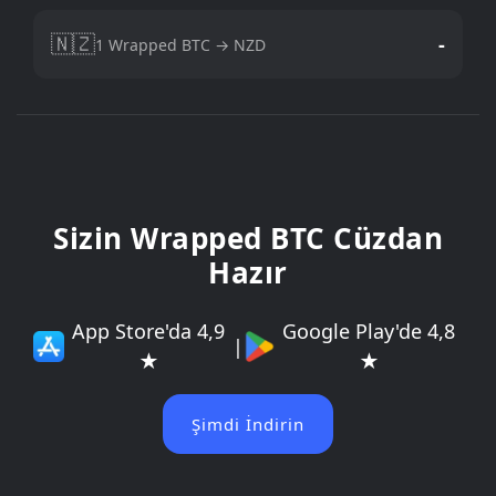
🇳🇿
-
1 Wrapped BTC → NZD
Sizin Wrapped BTC Cüzdan
Hazır
App Store'da 4,9
Google Play'de 4,8
|
★
★
Şimdi İndirin