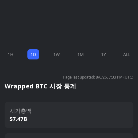
1H
1D
1W
1M
1Y
ALL
Page last updated: 8/6/26, 7:33 PM (UTC)
Wrapped BTC 시장 통계
시가총액
$7.47B