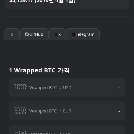
$3,139.17 (2019년 4월 1일)
GitHub
X
Telegram
1 Wrapped BTC 가격
🇺🇸
-
1 Wrapped BTC → USD
🇪🇺
-
1 Wrapped BTC → EUR
🇬🇧
-