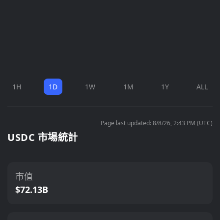
1H
1D
1W
1M
1Y
ALL
Page last updated: 8/8/26, 2:43 PM (UTC)
USDC 市場統計
市值
$72.13B