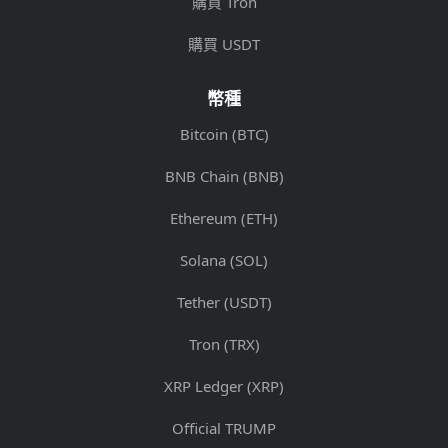
購買 Tron
購買 USDT
幣種
Bitcoin (BTC)
BNB Chain (BNB)
Ethereum (ETH)
Solana (SOL)
Tether (USDT)
Tron (TRX)
XRP Ledger (XRP)
Official TRUMP