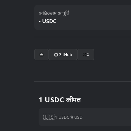
अधिकतम आपूर्ति
- USDC
GitHub
X
1 USDC कीमत
🇺🇸
1 USDC से USD