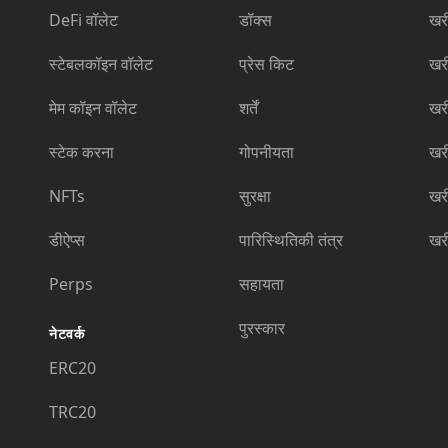
DeFi वॉलेट
डॉक्स
खर
स्टेबलकॉइन वॉलेट
प्रेस किट
खर
मेम कॉइन वॉलेट
शर्तें
खर
स्टेक करना
गोपनीयता
खर
NFTs
सुरक्षा
खर
डीऐप्स
पारिस्थितिकी तंत्र
खर
Perps
सहायता
पुरस्कार
नेटवर्क
ERC20
TRC20