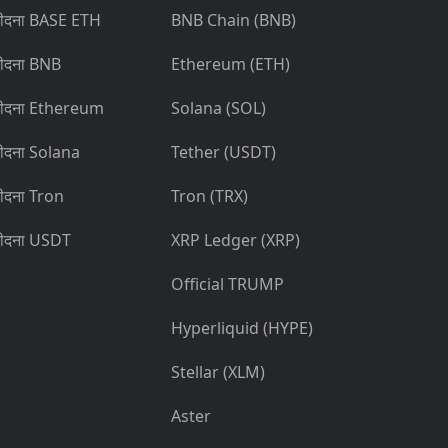
ीदना BASE ETH
BNB Chain (BNB)
ीदना BNB
Ethereum (ETH)
ीदना Ethereum
Solana (SOL)
ीदना Solana
Tether (USDT)
ीदना Tron
Tron (TRX)
ीदना USDT
XRP Ledger (XRP)
Official TRUMP
Hyperliquid (HYPE)
Stellar (XLM)
Aster