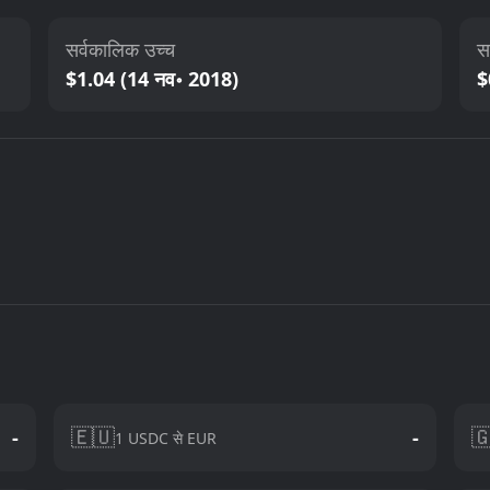
सर्वकालिक उच्च
स
$1.04 (14 नव॰ 2018)
$
🇪🇺

-
-
1 USDC से EUR