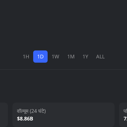
1H
1D
1W
1M
1Y
ALL
वॉल्यूम (24 घंटे)
पर
$8.86B
7