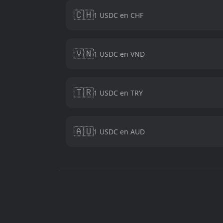
🇨🇭
1 USDC en CHF
🇻🇳
1 USDC en VND
🇹🇷
1 USDC en TRY
🇦🇺
1 USDC en AUD