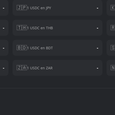
🇯🇵

-
-
1 USDC en JPY
🇹🇭

-
-
1 USDC en THB
🇧🇩

-
-
1 USDC en BDT
🇿🇦

-
-
1 USDC en ZAR