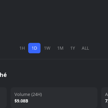
1H
1D
1W
1M
1Y
ALL
ché
Volume (24H)
A
$9.08B
7