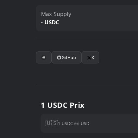
Max Supply
- USDC
GitHub
X
1 USDC Prix
🇺🇸
1 USDC en USD