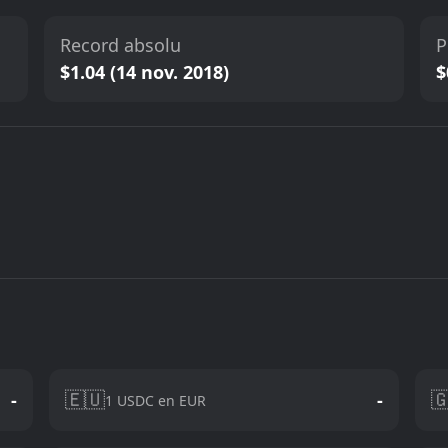
Record absolu
P
$1.04 (14 nov. 2018)
$
🇪🇺

-
-
1 USDC en EUR