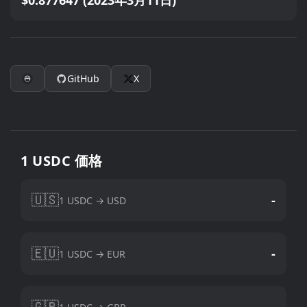
$0.877647 (2023年3月11日)
GitHub
X
1 USDC 価格
🇺🇸
-
1 USDC → USD
🇪🇺
-
1 USDC → EUR
🇬🇧
-