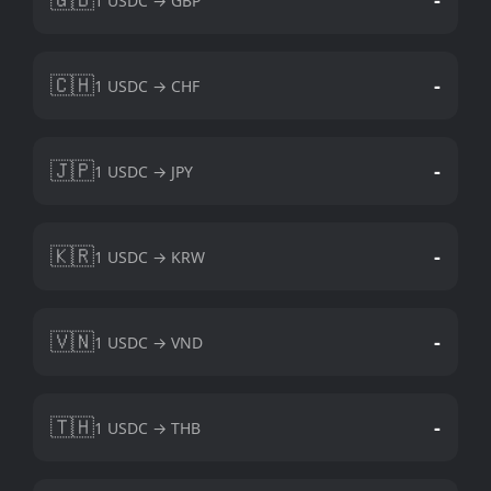
1 USDC → GBP
🇨🇭
-
1 USDC → CHF
🇯🇵
-
1 USDC → JPY
🇰🇷
-
1 USDC → KRW
🇻🇳
-
1 USDC → VND
🇹🇭
-
1 USDC → THB