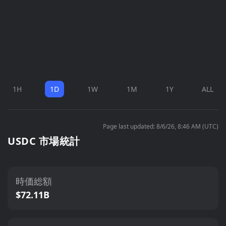
1H
1D
1W
1M
1Y
ALL
Page last updated: 8/6/26, 8:46 AM (UTC)
USDC 市場統計
時価総額
$72.11B