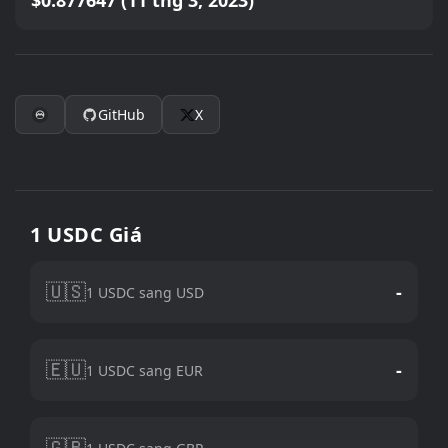
$0.877647 (11 thg 3, 2023)
GitHub
X
1 USDC Giá
🇺🇸
-
1 USDC sang USD
🇪🇺
-
1 USDC sang EUR
🇬🇧
-