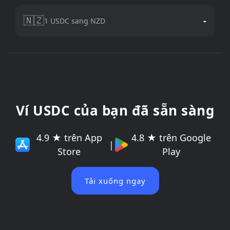
🇳🇿
-
1 USDC sang NZD
Ví USDC của bạn đã sẵn sàng
4.9 ★ trên App
4.8 ★ trên Google
|
Store
Play
Tải xuống ngay