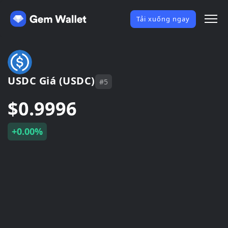
Tải xuống ngay
USDC Giá (USDC)
#5
$0.9996
+0.00%