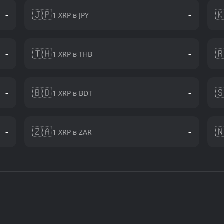
🇯🇵

-
-
1 XRP в JPY
🇹🇭

-
-
1 XRP в THB
🇧🇩

-
-
1 XRP в BDT
🇿🇦

-
-
1 XRP в ZAR