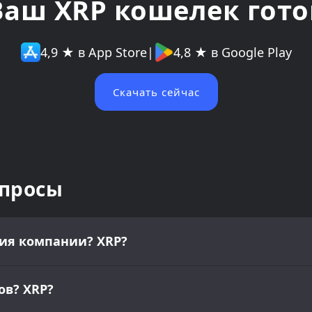
Ваш XRP кошелек гото
4,9 ★ в App Store
|
4,8 ★ в Google Play
Скачать сейчас
опросы
ия компании? XRP?
ов? XRP?