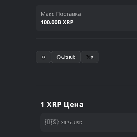
Макс Поставка
100.00B XRP
GitHub
X
1 XRP Цена
🇺🇸
1 XRP в USD