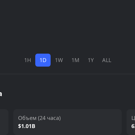
1H
1D
1W
1M
1Y
ALL
а
Объем (24 часа)
Ц
$1.01B
6