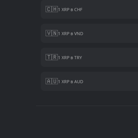
🇨🇭
1 XRP в CHF
🇻🇳
1 XRP в VND
🇹🇷
1 XRP в TRY
🇦🇺
1 XRP в AUD