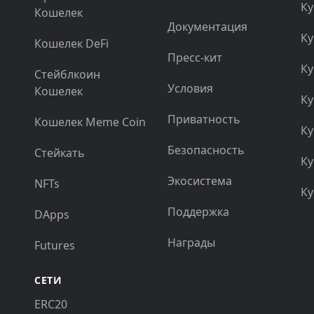
Ку
Кошелек
Документация
Ку
Кошелек DeFi
Пресс-кит
Ку
Стейблкоин
Условия
Кошелек
Ку
Приватность
Кошелек Meme Coin
Ку
Безопасность
Стейкать
Ку
Экосистема
NFTs
Ку
Поддержка
DApps
Награды
Futures
СЕТИ
ERC20