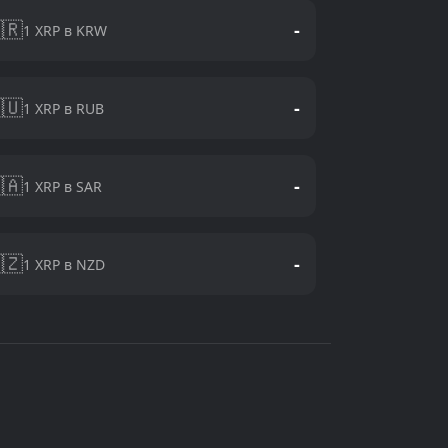
🇷
-
1 XRP в KRW
🇺
-
1 XRP в RUB
🇦
-
1 XRP в SAR
🇿
-
1 XRP в NZD