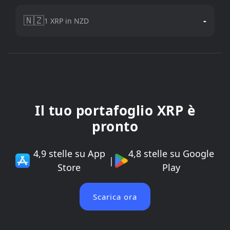
🇳🇿
-
1 XRP in NZD
Il tuo portafoglio XRP è
pronto
4,9 stelle su App
4,8 stelle su Google
|
Store
Play
Scarica ora