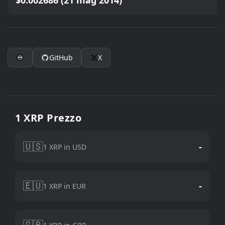
$0.002686 (21 mag 2014)
GitHub
X
1 XRP Prezzo
🇺🇸
-
1 XRP in USD
🇪🇺
-
1 XRP in EUR
🇬🇧
-