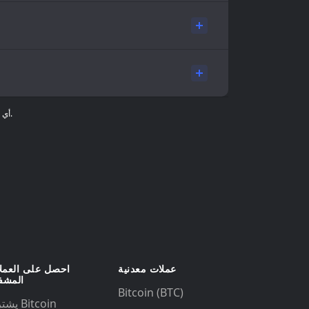
تُقدَّم معلومات الأسعار لأغراض إعلامية فقط، ولا تُعدّ نصيحة مالية. بيانات السوق مُقدَّمة من جهات خارجية، ولا تُقدِّم Gem Wallet أي ضمانات بشأن دقة هذه المعلومات.
عملات معدنية
احصل على العمل
المشف
Bitcoin (BTC)
يشتري Bitcoin