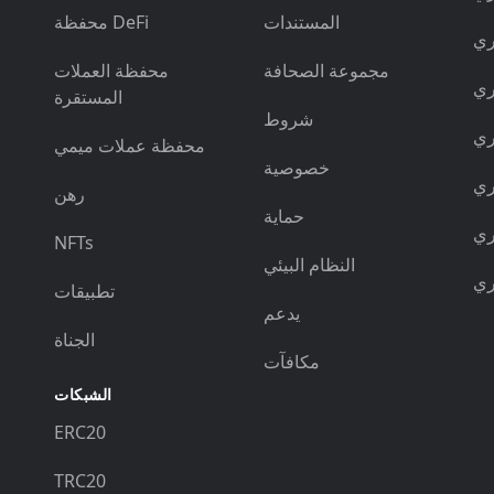
المستندات
محفظة DeFi
مجموعة الصحافة
محفظة العملات
المستقرة
شروط
محفظة عملات ميمي
خصوصية
رهن
حماية
NFTs
النظام البيئي
تطبيقات
يدعم
الجناة
مكافآت
الشبكات
ERC20
TRC20