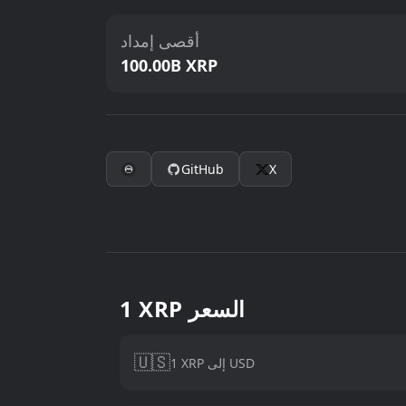
أقصى إمداد
100.00B XRP
GitHub
X
1 XRP السعر
🇺🇸
1 XRP إلى USD