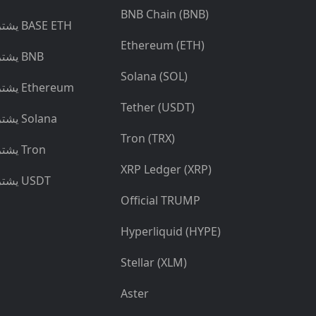
BNB Chain (BNB)
يشتري BASE ETH
Ethereum (ETH)
يشتري BNB
Solana (SOL)
يشتري Ethereum
Tether (USDT)
يشتري Solana
Tron (TRX)
يشتري Tron
XRP Ledger (XRP)
يشتري USDT
Official TRUMP
Hyperliquid (HYPE)
Stellar (XLM)
Aster