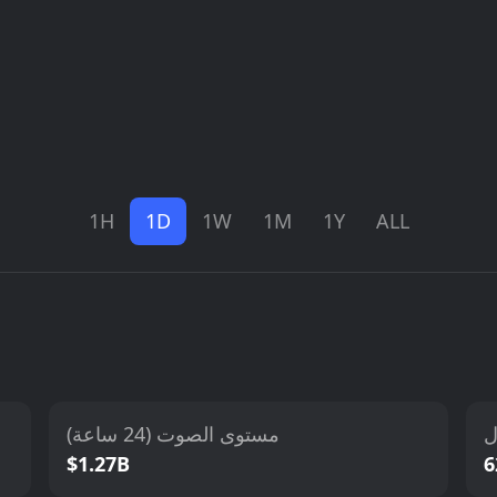
1H
1D
1W
1M
1Y
ALL
ل
مستوى الصوت (24 ساعة)
$1.27B
6