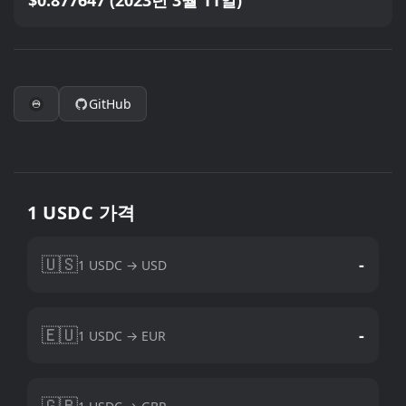
$0.877647 (2023년 3월 11일)
GitHub
1 USDC 가격
🇺🇸
-
1 USDC → USD
🇪🇺
-
1 USDC → EUR
🇬🇧
-