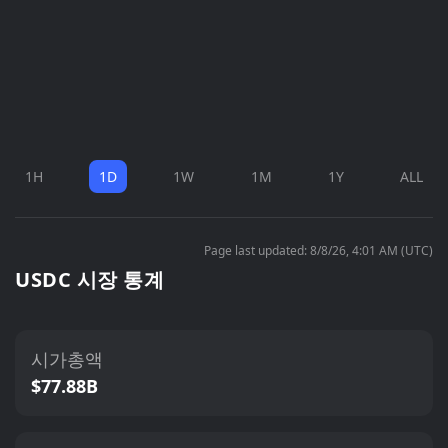
1H
1D
1W
1M
1Y
ALL
Page last updated: 8/8/26, 4:01 AM (UTC)
USDC 시장 통계
시가총액
$77.88B