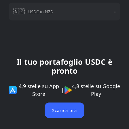
🇳🇿
-
1 USDC in NZD
Il tuo portafoglio USDC è
pronto
4,9 stelle su App
4,8 stelle su Google
|
Store
Play
Scarica ora