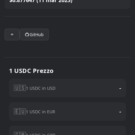
$0.877647 (11 mar 2023)
GitHub
1 USDC Prezzo
🇺🇸
-
1 USDC in USD
🇪🇺
-
1 USDC in EUR
🇬🇧
-