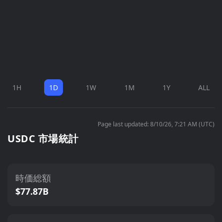
1H
1D
1W
1M
1Y
ALL
Page last updated: 8/10/26, 7:21 AM (UTC)
USDC 市場統計
時価総額
$77.87B