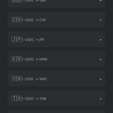
1 USDC → GBP
🇨🇭
-
1 USDC → CHF
🇯🇵
-
1 USDC → JPY
🇰🇷
-
1 USDC → KRW
🇻🇳
-
1 USDC → VND
🇹🇭
-
1 USDC → THB