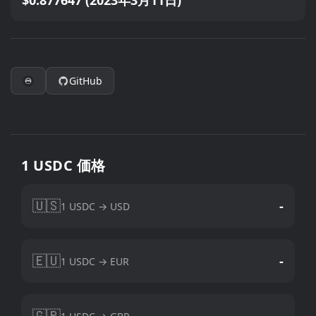
$0.877647 (2023年3月11日)
GitHub
1 USDC 価格
🇺🇸
-
1 USDC → USD
🇪🇺
-
1 USDC → EUR
🇬🇧
-