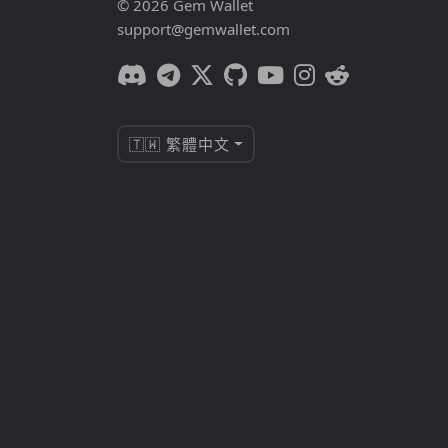
© 2026 Gem Wallet
support@gemwallet.com
🇹🇼 繁體中文