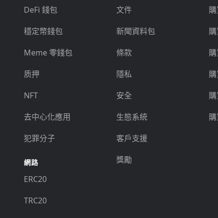
DeFi 錢包
文件
購
穩定幣錢包
新聞資料包
購
Meme 零錢包
條款
購
质押
隱私
購
NFT
安全
購
去中心化應用
生態系統
購
犯罪分子
客戶支援
獎勵
網路
ERC20
TRC20