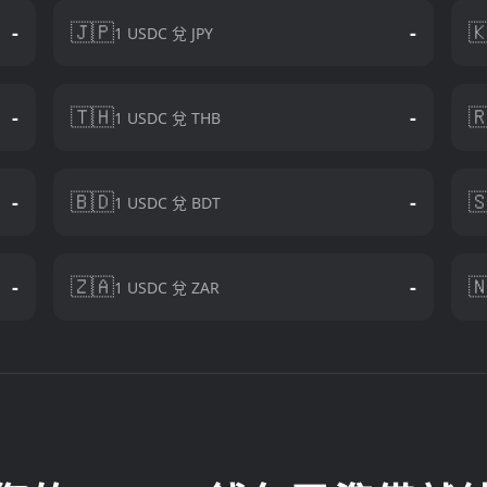
🇯🇵

-
-
1 USDC 兌 JPY
🇹🇭

-
-
1 USDC 兌 THB
🇧🇩

-
-
1 USDC 兌 BDT
🇿🇦

-
-
1 USDC 兌 ZAR