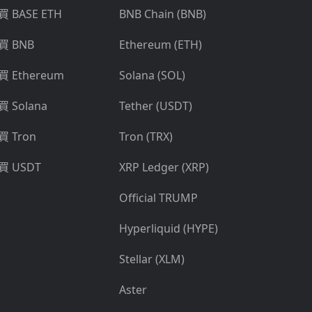
買 BASE ETH
BNB Chain (BNB)
買 BNB
Ethereum (ETH)
買 Ethereum
Solana (SOL)
買 Solana
Tether (USDT)
買 Tron
Tron (TRX)
買 USDT
XRP Ledger (XRP)
Official TRUMP
Hyperliquid (HYPE)
Stellar (XLM)
Aster