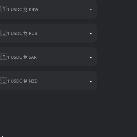
🇷
-
1 USDC 兌 KRW
🇺
-
1 USDC 兌 RUB
🇦
-
1 USDC 兌 SAR
🇿
-
1 USDC 兌 NZD