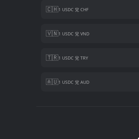
🇨🇭
1 USDC 兌 CHF
🇻🇳
1 USDC 兌 VND
🇹🇷
1 USDC 兌 TRY
🇦🇺
1 USDC 兌 AUD