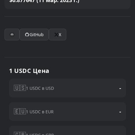
$0.877647 (11 мар. 2023 г.)
GitHub
X
1 USDC Цена
🇺🇸
-
1 USDC в USD
🇪🇺
-
1 USDC в EUR
🇬🇧
-