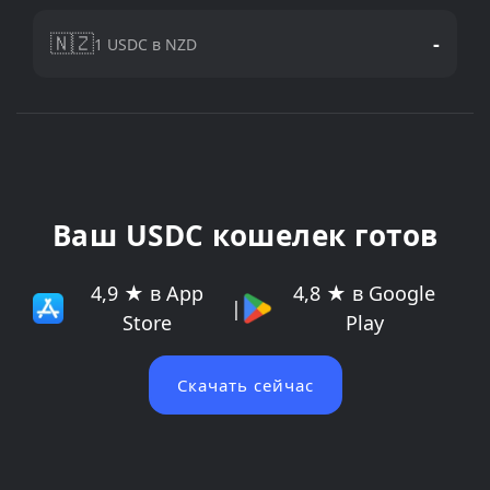
🇳🇿
-
1 USDC в NZD
Ваш USDC кошелек готов
4,9 ★ в App
4,8 ★ в Google
|
Store
Play
Скачать сейчас