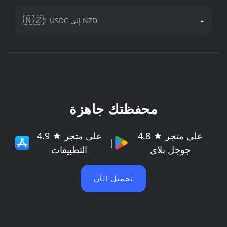
🇳🇿
-
1 USDC إلى NZD
محفظتك جاهزة
4.8 ★ على متجر
4.9 ★ على متجر
|
جوجل بلاي
التطبيقات
تحميل الآن