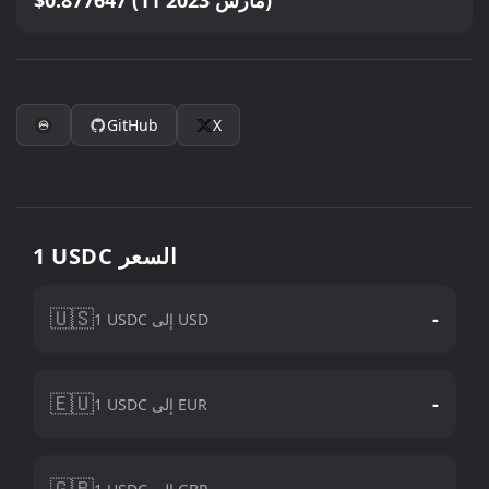
$0.877647 (11 مارس 2023)
GitHub
X
1 USDC السعر
🇺🇸
-
1 USDC إلى USD
🇪🇺
-
1 USDC إلى EUR
🇬🇧
-