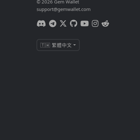
© 2026 Gem Wallet
support@gemwallet.com
🇹🇼 繁體中文