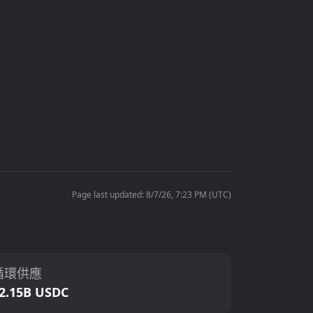
Page last updated: 8/7/26, 7:23 PM (UTC)
循環供應
2.15B USDC