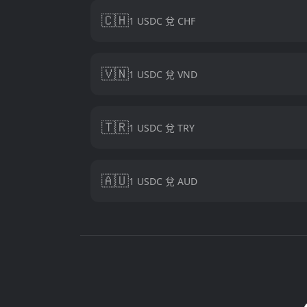
🇨🇭
1 USDC 兌 CHF
🇻🇳
1 USDC 兌 VND
🇹🇷
1 USDC 兌 TRY
🇦🇺
1 USDC 兌 AUD