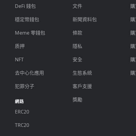
DeFi 錢包
文件
購
穩定幣錢包
新聞資料包
購
Meme 零錢包
條款
購
质押
隱私
購
NFT
安全
購
去中心化應用
生態系統
購
犯罪分子
客戶支援
獎勵
網路
ERC20
TRC20