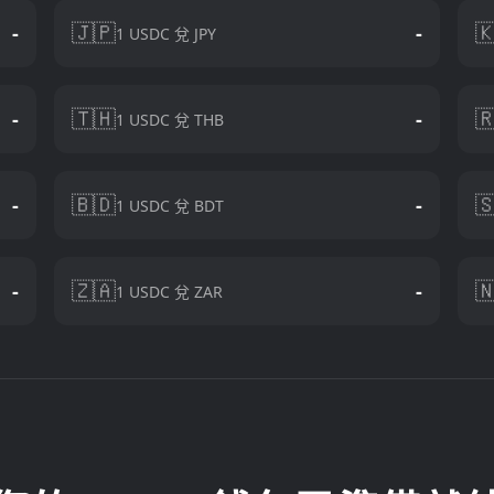
🇯🇵

-
-
1 USDC 兌 JPY
🇹🇭

-
-
1 USDC 兌 THB
🇧🇩

-
-
1 USDC 兌 BDT
🇿🇦

-
-
1 USDC 兌 ZAR