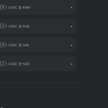
🇷
-
1 USDC 兌 KRW
🇺
-
1 USDC 兌 RUB
🇦
-
1 USDC 兌 SAR
🇿
-
1 USDC 兌 NZD