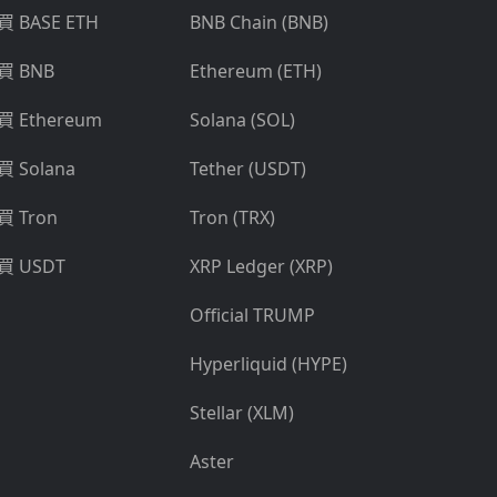
買 BASE ETH
BNB Chain (BNB)
買 BNB
Ethereum (ETH)
買 Ethereum
Solana (SOL)
買 Solana
Tether (USDT)
買 Tron
Tron (TRX)
買 USDT
XRP Ledger (XRP)
Official TRUMP
Hyperliquid (HYPE)
Stellar (XLM)
Aster