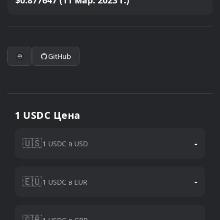
$0.877647 (11 мар. 2023 г.)
GitHub
1 USDC Цена
🇺🇸
-
1 USDC в USD
🇪🇺
-
1 USDC в EUR
🇬🇧
-