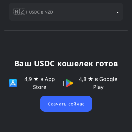
🇳🇿
-
1 USDC в NZD
Ваш USDC кошелек готов
4,9 ★ в App
4,8 ★ в Google
|
Store
Play
Скачать сейчас