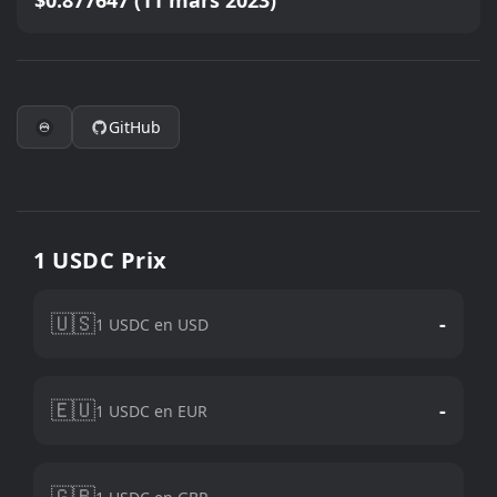
$0.877647 (11 mars 2023)
GitHub
1 USDC Prix
🇺🇸
-
1 USDC en USD
🇪🇺
-
1 USDC en EUR
🇬🇧
-