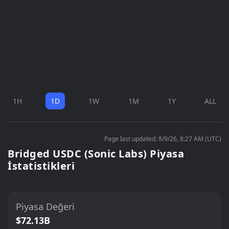
1H
1D
1W
1M
1Y
ALL
Page last updated: 8/9/26, 8:27 AM (UTC)
Bridged USDC (Sonic Labs) Piyasa
İstatistikleri
Piyasa Değeri
$72.13B