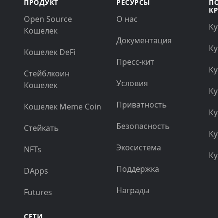
ПРОДУКТ
РЕСУРСЫ
П
К
Open Source
О нас
Ку
Кошелек
Документация
Ку
Кошелек DeFi
Пресс-кит
Ку
Стейблкоин
Условия
Кошелек
Ку
Приватность
Кошелек Meme Coin
Ку
Безопасность
Стейкать
Ку
Экосистема
NFTs
Ку
Поддержка
DApps
Награды
Futures
СЕТИ