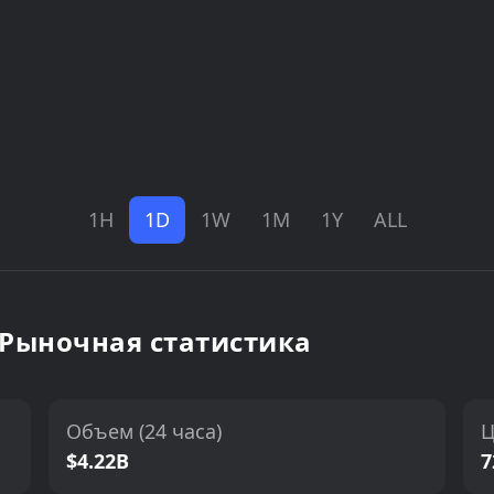
1H
1D
1W
1M
1Y
ALL
) Рыночная статистика
Объем (24 часа)
Ц
$4.22B
7