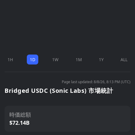
1H
1D
1W
1M
1Y
ALL
Page last updated: 8/8/26, 8:13 PM (UTC)
Bridged USDC (Sonic Labs) 市場統計
時価総額
$72.14B