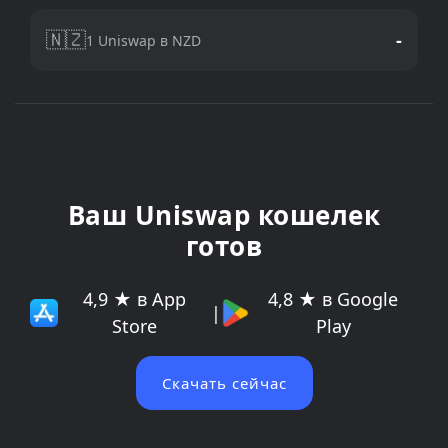
🇳🇿
-
1 Uniswap в NZD
Ваш Uniswap кошелек
готов
4,9 ★ в App
4,8 ★ в Google
|
Store
Play
Скачать сейчас