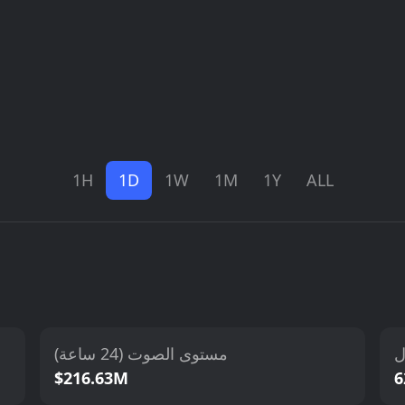
1H
1D
1W
1M
1Y
ALL
ل
مستوى الصوت (24 ساعة)
$216.63M
6