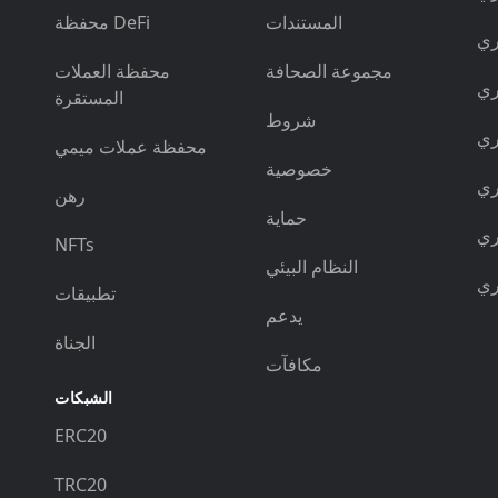
المستندات
محفظة DeFi
مجموعة الصحافة
محفظة العملات
المستقرة
شروط
محفظة عملات ميمي
خصوصية
رهن
حماية
NFTs
النظام البيئي
تطبيقات
يدعم
الجناة
مكافآت
الشبكات
ERC20
TRC20