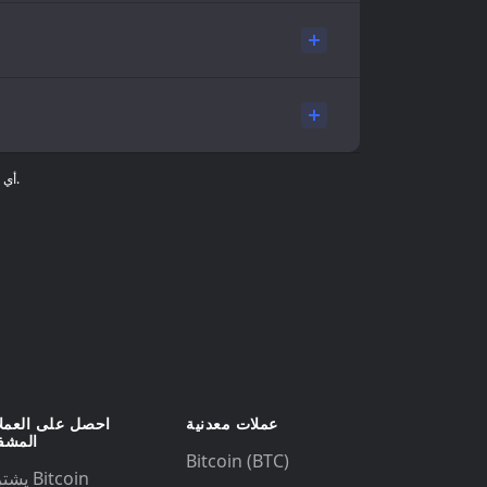
تُقدَّم معلومات الأسعار لأغراض إعلامية فقط، ولا تُعدّ نصيحة مالية. بيانات السوق مُقدَّمة من جهات خارجية، ولا تُقدِّم Gem Wallet أي ضمانات بشأن دقة هذه المعلومات.
عملات معدنية
احصل على العمل
المشف
Bitcoin (BTC)
يشتري Bitcoin