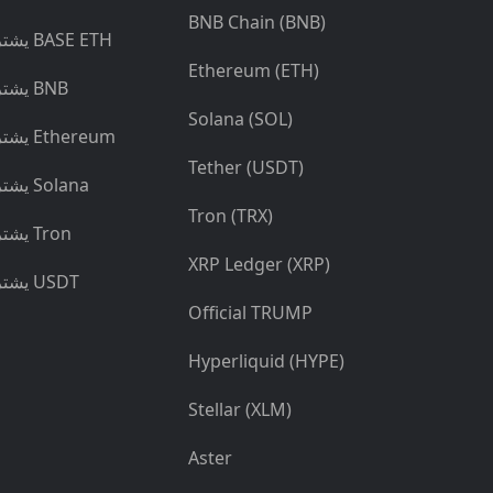
BNB Chain (BNB)
يشتري BASE ETH
Ethereum (ETH)
يشتري BNB
Solana (SOL)
يشتري Ethereum
Tether (USDT)
يشتري Solana
Tron (TRX)
يشتري Tron
XRP Ledger (XRP)
يشتري USDT
Official TRUMP
Hyperliquid (HYPE)
Stellar (XLM)
Aster