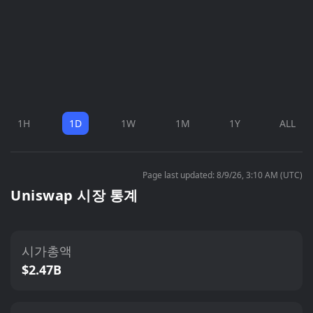
1H
1D
1W
1M
1Y
ALL
Page last updated: 8/9/26, 3:10 AM (UTC)
Uniswap 시장 통계
시가총액
$2.47B