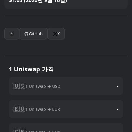
$1.03 (2020년 9월 16일)
GitHub
X
1 Uniswap 가격
🇺🇸
-
1 Uniswap → USD
🇪🇺
-
1 Uniswap → EUR
🇬🇧
-