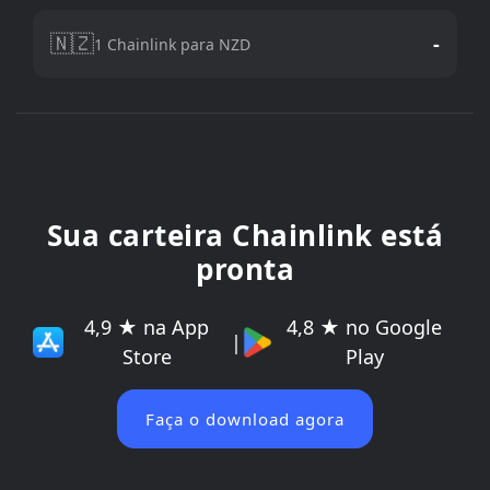
🇳🇿
-
1 Chainlink para NZD
Sua carteira Chainlink está
pronta
4,9 ★ na App
4,8 ★ no Google
|
Store
Play
Faça o download agora