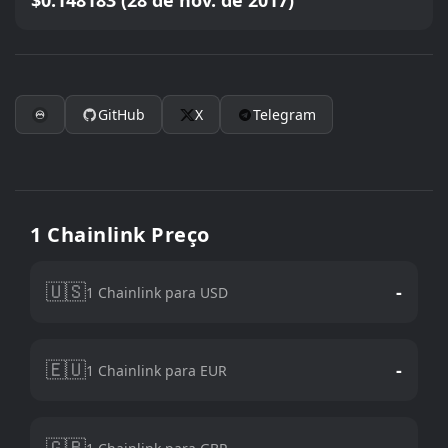
$0.148183 (28 de nov. de 2017)
GitHub
X
Telegram
1 Chainlink Preço
🇺🇸
-
1 Chainlink para USD
🇪🇺
-
1 Chainlink para EUR
🇬🇧
-