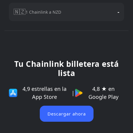
🇳🇿
-
1 Chainlink a NZD
Tu Chainlink billetera está
lista
4,9 estrellas en la
4,8 ★ en
|
App Store
Google Play
Descargar ahora