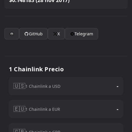
$0.148183 (28 nov 2017)
GitHub
X
Telegram
1 Chainlink Precio
🇺🇸
-
1 Chainlink a USD
🇪🇺
-
1 Chainlink a EUR
🇬🇧
-