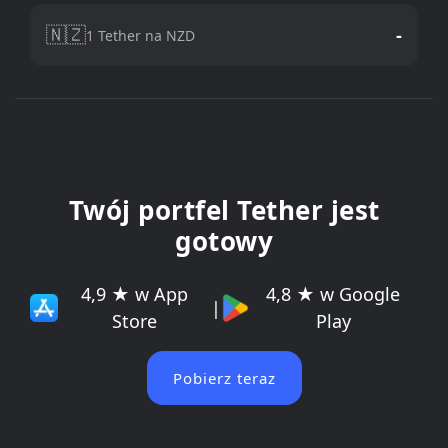
🇳🇿
-
1 Tether na NZD
Twój portfel Tether jest
gotowy
4,9 ★ w App
4,8 ★ w Google
|
Store
Play
Pobierz teraz