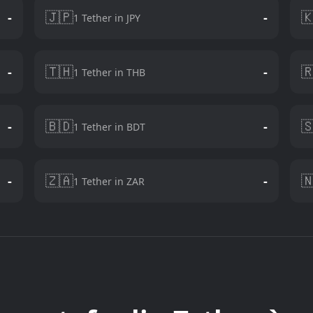
🇯🇵

-
-
1 Tether in JPY
🇹🇭

-
-
1 Tether in THB
🇧🇩

-
-
1 Tether in BDT
🇿🇦

-
-
1 Tether in ZAR