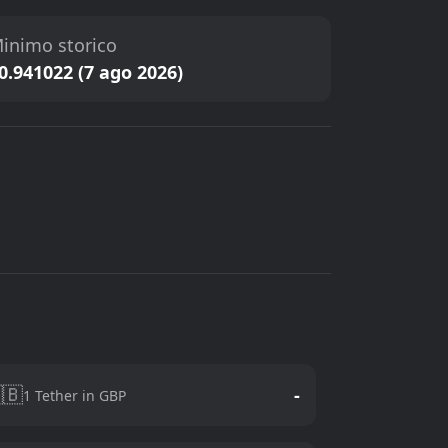
inimo storico
0.941022 (7 ago 2026)
🇧
-
1 Tether in GBP