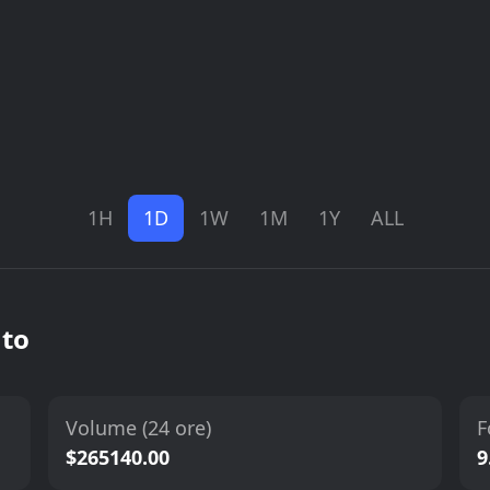
1H
1D
1W
1M
1Y
ALL
ato
Volume (24 ore)
F
$265140.00
9