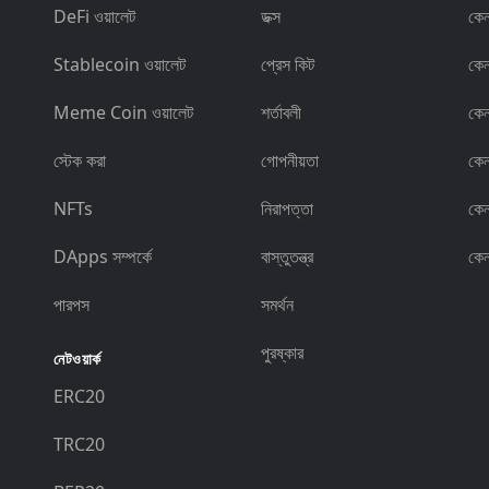
DeFi ওয়ালেট
ডক্স
কে
Stablecoin ওয়ালেট
প্রেস কিট
কে
Meme Coin ওয়ালেট
শর্তাবলী
কে
স্টেক করা
গোপনীয়তা
কে
NFTs
নিরাপত্তা
কে
DApps সম্পর্কে
বাস্তুতন্ত্র
কে
পারপস
সমর্থন
পুরষ্কার
নেটওয়ার্ক
ERC20
TRC20