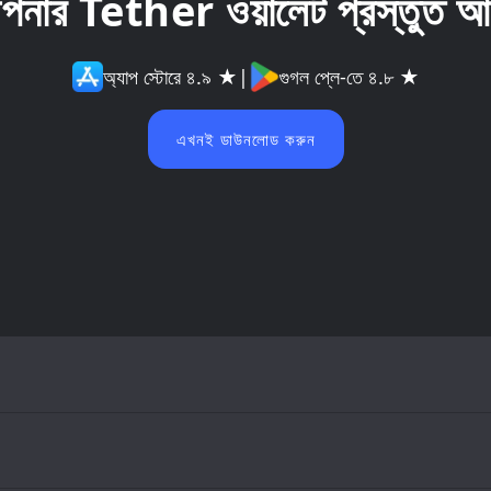
পনার Tether ওয়ালেট প্রস্তুত আ
অ্যাপ স্টোরে ৪.৯ ★
|
গুগল প্লে-তে ৪.৮ ★
এখনই ডাউনলোড করুন