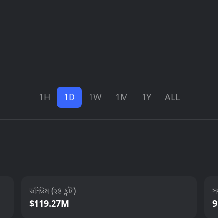
1H
1D
1W
1M
1Y
ALL
ভলিউম (২৪ ঘন্টা)
সঞ
$119.27M
9