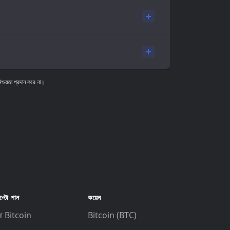
িশ্চয়তা প্রদান করে না।
প্টো পান
কয়েন
না Bitcoin
Bitcoin (BTC)