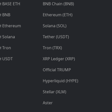
না BASE ETH
BNB Chain (BNB)
না BNB
Ethereum (ETH)
না Ethereum
Solana (SOL)
না Solana
Tether (USDT)
না Tron
Tron (TRX)
না USDT
XRP Ledger (XRP)
Official TRUMP
Hyperliquid (HYPE)
Stellar (XLM)
Aster