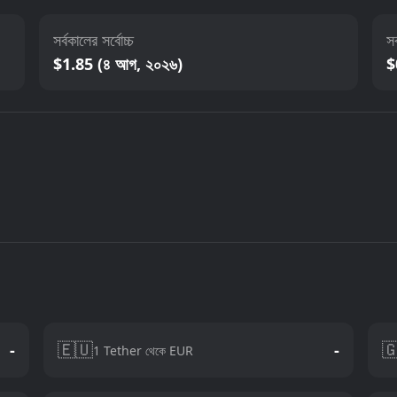
সর্বকালের সর্বোচ্চ
সর
$1.85 (৪ আগ, ২০২৬)
$
🇪🇺

-
-
1 Tether থেকে EUR