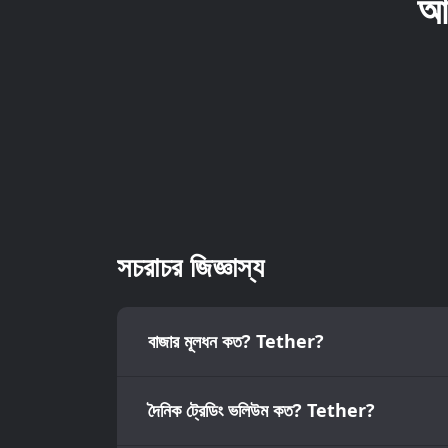
আ
সচরাচর জিজ্ঞাস্য
বাজার মূলধন কত? Tether?
দৈনিক ট্রেডিং ভলিউম কত? Tether?