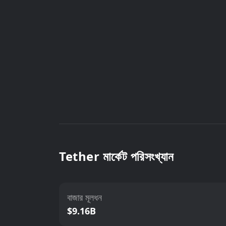
Tether মার্কেট পরিসংখ্যান
বাজার মূলধন
$9.16B