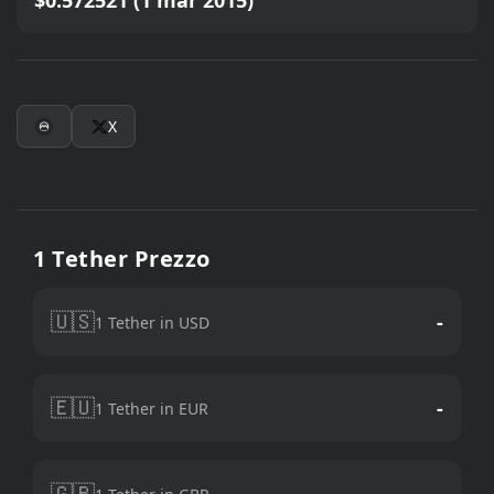
$0.572521 (1 mar 2015)
X
1 Tether Prezzo
🇺🇸
-
1 Tether in USD
🇪🇺
-
1 Tether in EUR
🇬🇧
-