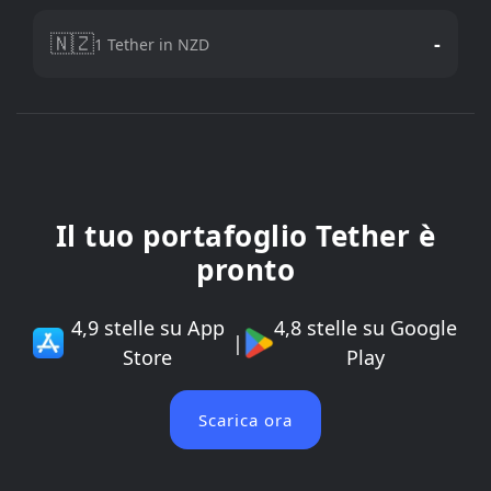
🇳🇿
-
1 Tether in NZD
Il tuo portafoglio Tether è
pronto
4,9 stelle su App
4,8 stelle su Google
|
Store
Play
Scarica ora