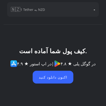
🇳🇿
-
1 Tether به NZD
کیف پول شما آماده است.
۴.۸ ★ در گوگل پلی
|
۴.۹ ★ در اپ استور
اکنون دانلود کنید