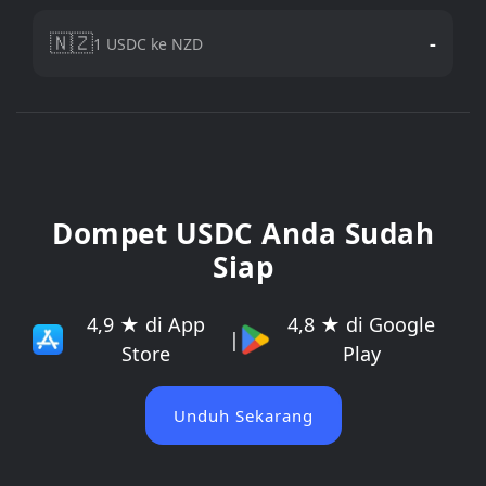
🇳🇿
-
1 USDC ke NZD
Dompet USDC Anda Sudah
Siap
4,9 ★ di App
4,8 ★ di Google
|
Store
Play
Unduh Sekarang