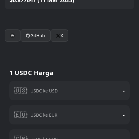
$0.877647 (11 Mar 2023)
GitHub
X
1 USDC Harga
🇺🇸
-
1 USDC ke USD
🇪🇺
-
1 USDC ke EUR
🇬🇧
-