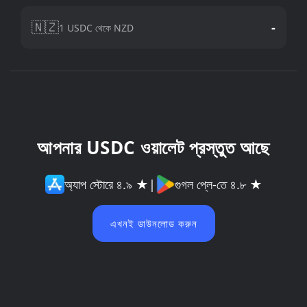
🇳🇿
-
1 USDC থেকে NZD
আপনার USDC ওয়ালেট প্রস্তুত আছে
অ্যাপ স্টোরে ৪.৯ ★
|
গুগল প্লে-তে ৪.৮ ★
এখনই ডাউনলোড করুন