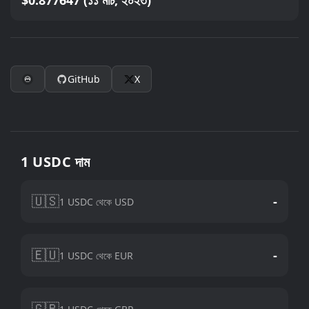
$0.877647 (১১ মার্চ, ২০২৩)
GitHub
X
1 USDC দাম
🇺🇸
-
1 USDC থেকে USD
🇪🇺
-
1 USDC থেকে EUR
🇬🇧
-