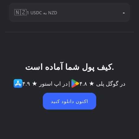
🇳🇿
-
1 USDC به NZD
کیف پول شما آماده است.
۴.۸ ★ در گوگل پلی
|
۴.۹ ★ در اپ استور
اکنون دانلود کنید