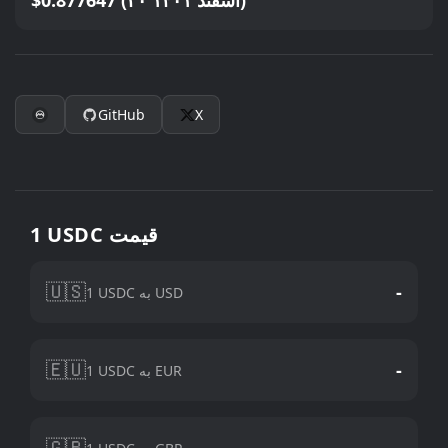
$0.877647 (۲۰ اسفند ۱۴۰۱)
GitHub
X
1 USDC قیمت
🇺🇸
-
1 USDC به USD
🇪🇺
-
1 USDC به EUR
🇬🇧
-