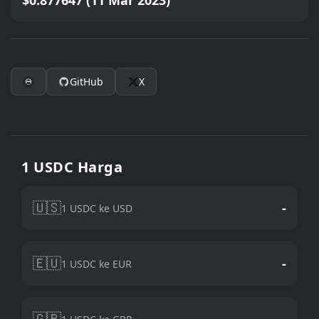
$0.877647 (11 Mar 2023)
GitHub
X
1 USDC Harga
🇺🇸
-
1 USDC ke USD
🇪🇺
-
1 USDC ke EUR
🇬🇧
-