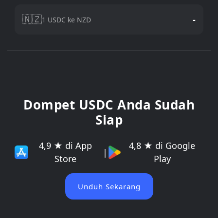
🇳🇿
-
1 USDC ke NZD
Dompet USDC Anda Sudah
Siap
4,9 ★ di App
4,8 ★ di Google
|
Store
Play
Unduh Sekarang