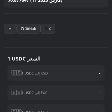
$0.877647 (11 مارس 2023)
GitHub
X
1 USDC السعر
🇺🇸
-
1 USDC إلى USD
🇪🇺
-
1 USDC إلى EUR
🇬🇧
-