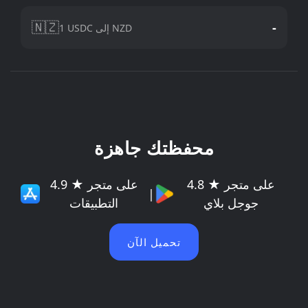
🇳🇿
-
1 USDC إلى NZD
محفظتك جاهزة
4.8 ★ على متجر
4.9 ★ على متجر
|
جوجل بلاي
التطبيقات
تحميل الآن