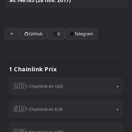
$0.148183 (28 nov. 2017)
GitHub
X
Telegram
1 Chainlink Prix
🇺🇸
-
1 Chainlink en USD
🇪🇺
-
1 Chainlink en EUR
🇬🇧
-