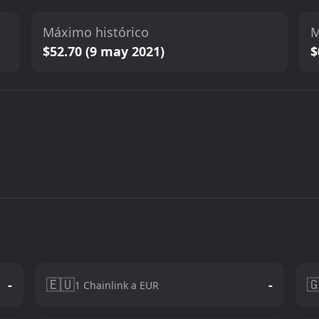
Máximo histórico
M
$52.70 (9 may 2021)
$
🇪🇺

-
-
1 Chainlink a EUR