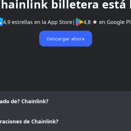
hainlink billetera está 
4,9 estrellas en la App Store
|
4,8 ★ en Google Pl
Descargar ahora
cado de? Chainlink?
raciones de Chainlink?