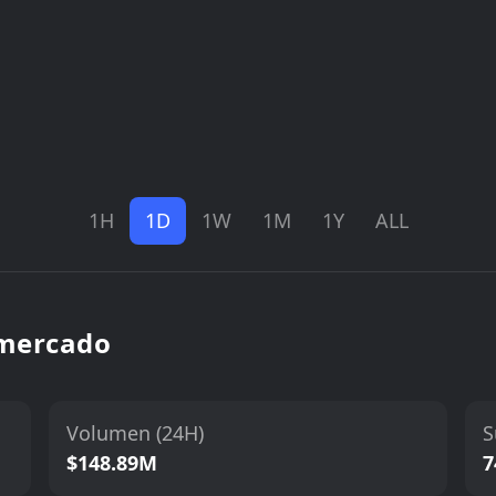
1H
1D
1W
1M
1Y
ALL
 mercado
Volumen (24H)
S
$148.89M
7