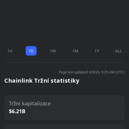
1H
1D
1W
1M
1Y
ALL
Page last updated: 8/9/26, 9:35 AM (UTC)
Chainlink Tržní statistiky
Tržní kapitalizace
$6.21B