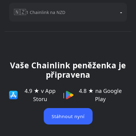
🇳🇿
-
1 Chainlink na NZD
Vaše Chainlink peněženka je
připravena
4.9 ★ v App
4.8 ★ na Google
|
Storu
Play
Stáhnout nyní