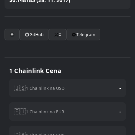
$0.148183 (28. 11. 2017)
GitHub
X
Telegram
1 Chainlink Cena
🇺🇸
-
1 Chainlink na USD
🇪🇺
-
1 Chainlink na EUR
🇬🇧
-