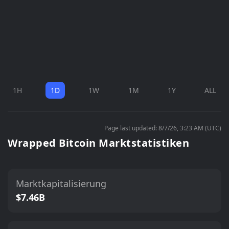
1H
1D
1W
1M
1Y
ALL
Page last updated: 8/7/26, 3:23 AM (UTC)
Wrapped Bitcoin Marktstatistiken
Marktkapitalisierung
$7.46B