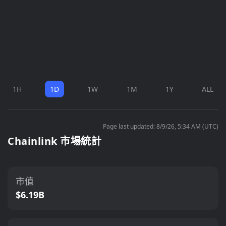
1H
1D
1W
1M
1Y
ALL
Page last updated: 8/9/26, 5:34 AM (UTC)
Chainlink 市場統計
市值
$6.19B