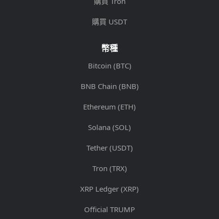
購買 Tron
購買 USDT
幣種
Bitcoin (BTC)
BNB Chain (BNB)
Ethereum (ETH)
Solana (SOL)
Tether (USDT)
Tron (TRX)
XRP Ledger (XRP)
Official TRUMP