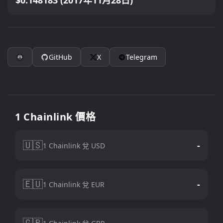
$0.148183 (2017年11月28日)
GitHub
X
Telegram
1 Chainlink 價格
🇺🇸
-
1 Chainlink 兌 USD
🇪🇺
-
1 Chainlink 兌 EUR
🇬🇧
-