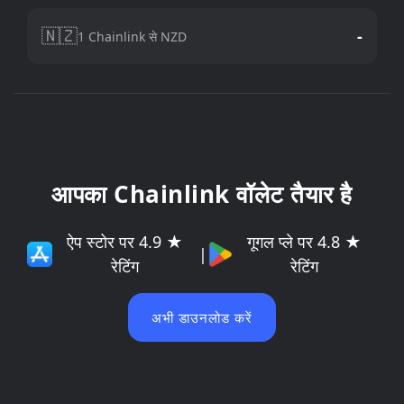
🇳🇿
-
1 Chainlink से NZD
आपका Chainlink वॉलेट तैयार है
ऐप स्टोर पर 4.9 ★
गूगल प्ले पर 4.8 ★
|
रेटिंग
रेटिंग
अभी डाउनलोड करें