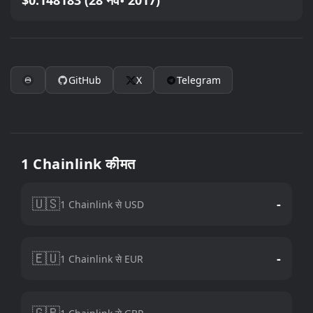
$0.148183 (28 नव॰ 2017)
GitHub
X
Telegram
1 Chainlink कीमत
🇺🇸
-
1 Chainlink से USD
🇪🇺
-
1 Chainlink से EUR
🇬🇧
-