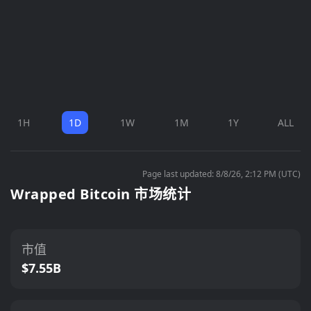
1H
1D
1W
1M
1Y
ALL
Page last updated: 8/8/26, 2:12 PM (UTC)
Wrapped Bitcoin 市场统计
市值
$7.55B