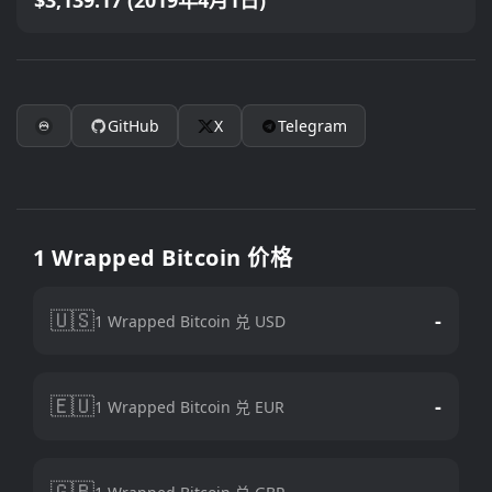
$3,139.17 (2019年4月1日)
GitHub
X
Telegram
1 Wrapped Bitcoin 价格
🇺🇸
-
1 Wrapped Bitcoin 兑 USD
🇪🇺
-
1 Wrapped Bitcoin 兑 EUR
🇬🇧
-