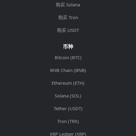
购买 Solana
购买 Tron
购买 USDT
币种
Bitcoin (BTC)
BNB Chain (BNB)
Ethereum (ETH)
Solana (SOL)
Tether (USDT)
Tron (TRX)
XRP Ledger (XRP)