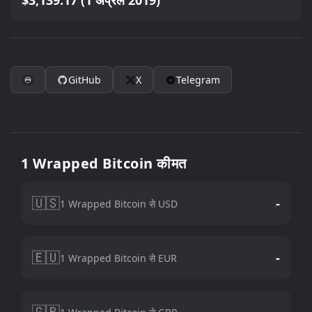
$3,139.17 (1 अप्रैल 2019)
GitHub
X
Telegram
1 Wrapped Bitcoin कीमत
🇺🇸
-
1 Wrapped Bitcoin से USD
🇪🇺
-
1 Wrapped Bitcoin से EUR
🇬🇧
-