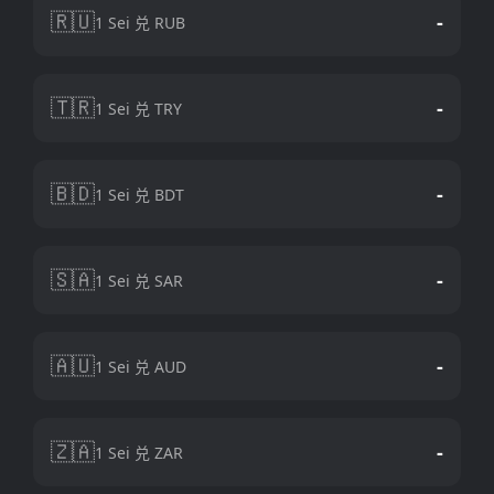
🇷🇺
-
1 Sei 兑 RUB
🇹🇷
-
1 Sei 兑 TRY
🇧🇩
-
1 Sei 兑 BDT
🇸🇦
-
1 Sei 兑 SAR
🇦🇺
-
1 Sei 兑 AUD
🇿🇦
-
1 Sei 兑 ZAR