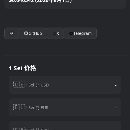
$0.040542 (2026年8月1日)
GitHub
X
Telegram
1 Sei 价格
🇺🇸
-
1 Sei 兑 USD
🇪🇺
-
1 Sei 兑 EUR
🇬🇧
-