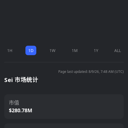
1H
1D
1W
1M
1Y
ALL
Page last updated: 8/9/26, 7:48 AM (UTC)
Sei 市场统计
市值
$280.78M