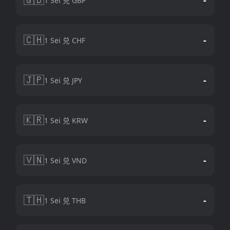
1 Sei 兑 GBP
🇨🇭
-
1 Sei 兑 CHF
🇯🇵
-
1 Sei 兑 JPY
🇰🇷
-
1 Sei 兑 KRW
🇻🇳
-
1 Sei 兑 VND
🇹🇭
-
1 Sei 兑 THB