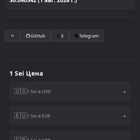
$0.040542 (1 авг. 2026 г.)
GitHub
X
Telegram
1 Sei Цена
🇺🇸
-
1 Sei в USD
🇪🇺
-
1 Sei в EUR
🇬🇧
-