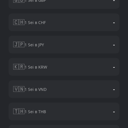
1 Sei в GBP
🇨🇭
-
1 Sei в CHF
🇯🇵
-
1 Sei в JPY
🇰🇷
-
1 Sei в KRW
🇻🇳
-
1 Sei в VND
🇹🇭
-
1 Sei в THB