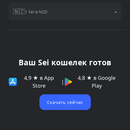
🇳🇿
-
1 Sei в NZD
Ваш Sei кошелек готов
4,9 ★ в App
4,8 ★ в Google
|
Store
Play
Скачать сейчас