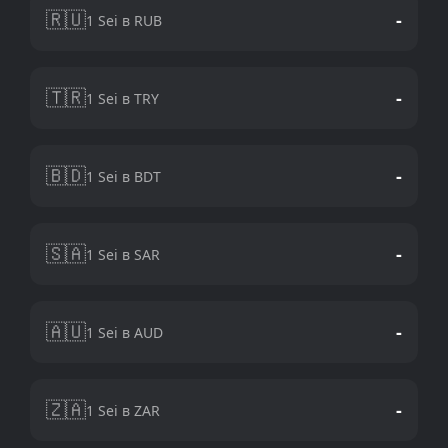
🇷🇺
-
1 Sei в RUB
🇹🇷
-
1 Sei в TRY
🇧🇩
-
1 Sei в BDT
🇸🇦
-
1 Sei в SAR
🇦🇺
-
1 Sei в AUD
🇿🇦
-
1 Sei в ZAR